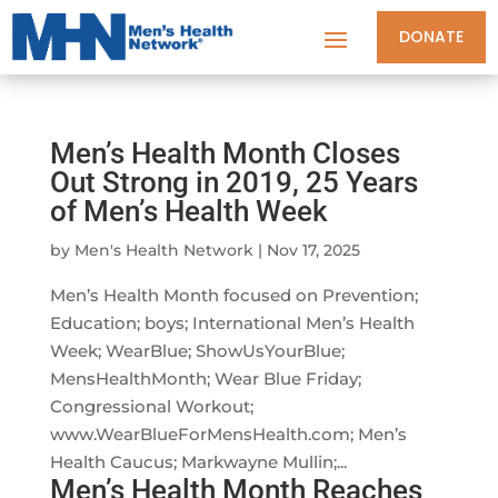
DONATE
Men’s Health Month Closes
Out Strong in 2019, 25 Years
of Men’s Health Week
by
Men's Health Network
|
Nov 17, 2025
Men’s Health Month focused on Prevention;
Education; boys; International Men’s Health
Week; WearBlue; ShowUsYourBlue;
MensHealthMonth; Wear Blue Friday;
Congressional Workout;
www.WearBlueForMensHealth.com; Men’s
Health Caucus; Markwayne Mullin;...
Men’s Health Month Reaches