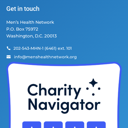
Get in touch
Men’s Health Network
P.O. Box 75972
Washington, D.C. 20013
202-543-MHN-1 (6461) ext. 101

info@menshealthnetwork.org
